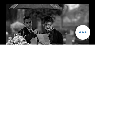
Herinneringen
Soms is het fijn later te kunnen
terugzien wie mooie woorden en
herinneringen deelde, zodat de
momenten blijvend bewaard blijven.